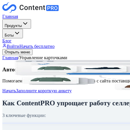
Главная
Продукты
Боты
Блог
Войти
Начать бесплатно
Открыть меню
Главная
/
Управление карточками
Автоматизация
управления карточками на марке
Помогаем быстро перенести карточки товаров с сайта поставщ
Начать
Заполните короткую анкету
Как ContentPRO упрощает работу селле
3 ключевые функции: