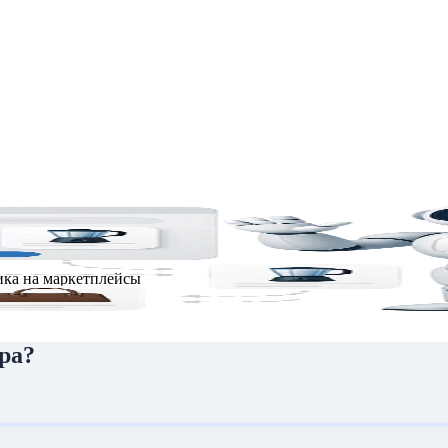
тплейсах
ика на маркетплейсы
ра?