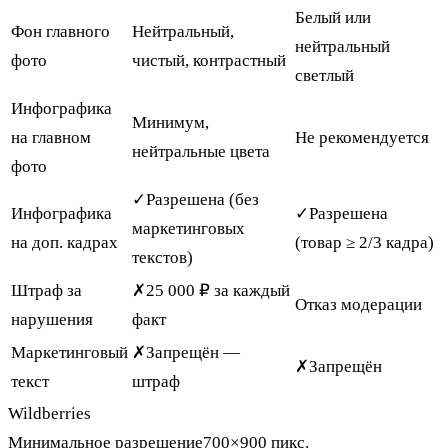
Белый или
Фон главного
Нейтральный,
нейтральный
фото
чистый, контрастный
светлый
Инфографика
Минимум,
на главном
Не рекомендуется
нейтральные цвета
фото
✓
Разрешена (без
Инфографика
✓
Разрешена
маркетинговых
на доп. кадрах
(товар ≥ 2/3 кадра)
текстов)
Штраф за
✗
25 000 ₽ за каждый
Отказ модерации
нарушения
факт
Маркетинговый
✗
Запрещён —
✗
Запрещён
текст
штраф
Wildberries
Минимальное разрешение
700×900 пикс.