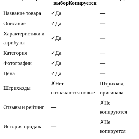
выбор
Копируется
Название товара
✓
Да
—
Описание
✓
Да
—
Характеристики и
✓
Да
—
атрибуты
Категория
✓
Да
—
Фотографии
✓
Да
—
Цена
✓
Да
—
✗
Нет —
Штрихкод
Штрихкоды
назначаются новые
оригинала
✗
Не
Отзывы и рейтинг
—
копируются
✗
Не
История продаж
—
копируется