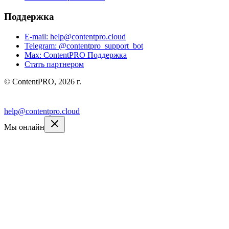
Поддержка
E-mail: help@contentpro.cloud
Telegram: @contentpro_support_bot
Max: ContentPRO Поддержка
Стать партнером
© ContentPRO, 2026 г.
VC
Дзен
RU
help@contentpro.cloud
Мы онлайн