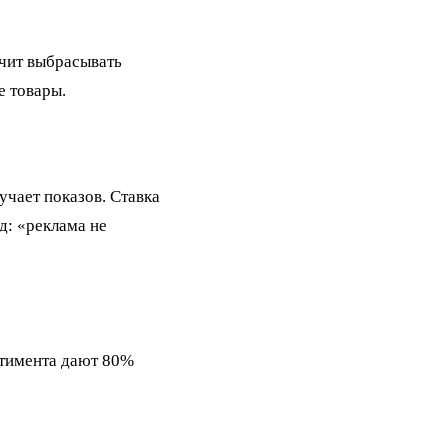
ачит выбрасывать
е товары.
учает показов. Ставка
д: «реклама не
ртимента дают 80%