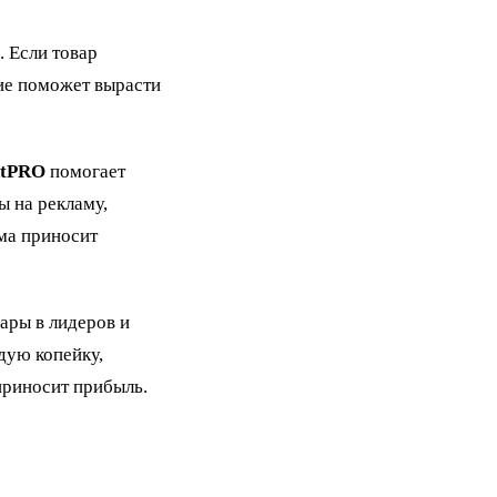
. Если товар
ие поможет вырасти
ntPRO
помогает
ы на рекламу,
ама приносит
ары в лидеров и
дую копейку,
приносит прибыль.