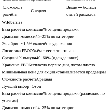
Сложность
Выше — больше
Средняя
расчёта
статей расходов
Wildberries
База расчёта комиссии
% от цены продажи
Диапазон комиссий
5–25% по категории
Эквайринг
~1,5% включён в удержания
Логистика FBO
Объём + вес + тип товара
Средний % выкупа
40–60% (одежда ниже)
Хранение FBO
Бесплатно первые дни, потом платно
Минимальная цена для акций
Устанавливается продавцом
Сложность расчёта
Средняя
Лучший выбор ·
Ozon
База расчёта комиссии
% от цены продажи (раздельно по
услугам)
Диапазон комиссий
4–25% по категории