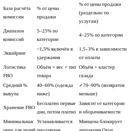
% от цены продажи
База расчёта
% от цены
(раздельно по
комиссии
продажи
услугам)
Диапазон
5–25% по
4–25% по категории
комиссий
категории
~1,5% включён в
1,5–3% в зависимости
Эквайринг
удержания
от оплаты
Логистика
Объём + вес + тип
Объём + кластер
FBO
товара
склада
Средний %
40–60% (одежда
✓
70–90% (возвратов
выкупа
ниже)
меньше)
Бесплатно первые
Зависит от категории
Хранение FBO
дни, потом платно
и оборачиваемости
Минимальная
Устанавливается
Минцена блокирует
цена для акций
продавцом
автоакции Ozon